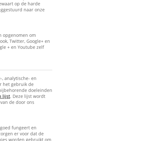
bewaart op de harde
uggestuurd naar onze
ijn opgenomen om
ook, Twitter, Google+ en
gle + en Youtube zelf
-, analytische- en
r het gebruik de
e bijbehorende doeleinden
lijst
. Deze lijst wordt
 van de door ons
 goed fungeert en
zorgen er voor dat de
ookies worden gebruikt om