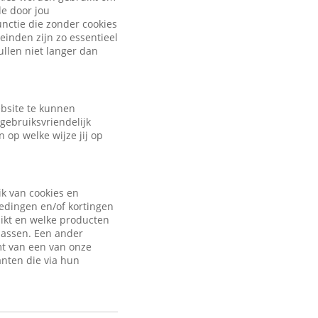
de door jou
nctie die zonder cookies
inden zijn zo essentieel
ullen niet langer dan
ebsite te kunnen
gebruiksvriendelijk
 op welke wijze jij op
ik van cookies en
iedingen en/of kortingen
uikt en welke producten
passen. Een ander
mt van een van onze
anten die via hun