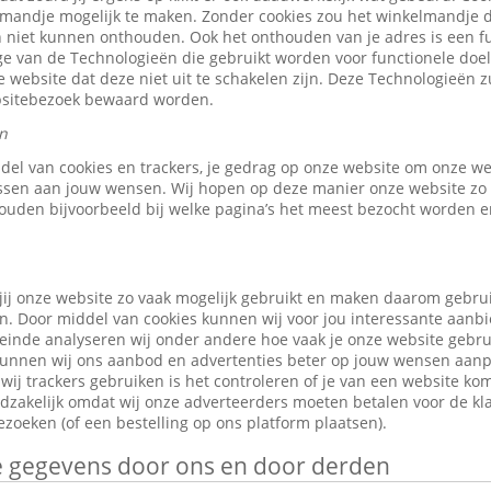
elmandje mogelijk te maken. Zonder cookies zou het winkelmandje 
 niet kunnen onthouden. Ook het onthouden van je adres is een fu
e van de Technologieën die gebruikt worden voor functionele doele
 website dat deze niet uit te schakelen zijn. Deze Technologieën z
ebsitebezoek bewaard worden.
n
ddel van cookies en trackers, je gedrag op onze website om onze w
ssen aan jouw wensen. Wij hopen op deze manier onze website zo 
ouden bijvoorbeeld bij welke pagina’s het meest bezocht worden en
jij onze website zo vaak mogelijk gebruikt en maken daarom gebru
n. Door middel van cookies kunnen wij voor jou interessante aanb
leinde analyseren wij onder andere hoe vaak je onze website gebr
o kunnen wij ons aanbod en advertenties beter op jouw wensen aan
ij trackers gebruiken is het controleren of je van een website ko
odzakelijk omdat wij onze adverteerders moeten betalen voor de kl
zoeken (of een bestelling op ons platform plaatsen).
je gegevens door ons en door derden