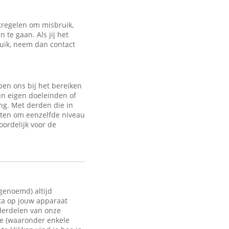
regelen om misbruik,
te gaan. Als jij het
ruik, neem dan contact
en ons bij het bereiken
un eigen doeleinden of
ng. Met derden die in
sten om eenzelfde niveau
oordelijk voor de
 genoemd) altijd
ata op jouw apparaat
nderdelen van onze
te (waaronder enkele