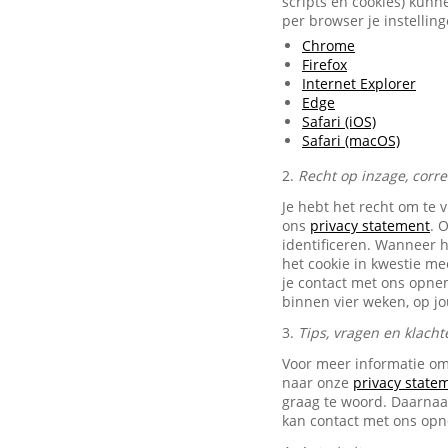
scripts en cookies) kunn
per browser je instellin
Chrome
Firefox
Internet Explorer
Edge
Safari (iOS)
Safari (macOS)
2.
Recht op inzage, corr
Je hebt het recht om te 
ons
privacy statement
. 
identificeren. Wanneer 
het cookie in kwestie me
je contact met ons opn
binnen vier weken, op j
3.
Tips, vragen en klacht
Voor meer informatie om
naar onze
privacy state
graag te woord. Daarnaas
kan contact met ons op