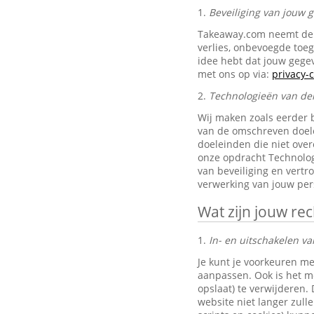
1.
Beveiliging van jouw
Takeaway.com neemt de 
verlies, onbevoegde toe
idee hebt dat jouw gegev
met ons op via:
privacy
2.
Technologieën van de
Wij maken zoals eerder 
van de omschreven doele
doeleinden die niet ove
onze opdracht Technolog
van beveiliging en vertr
verwerking van jouw pe
Wat zijn jouw re
1.
In- en uitschakelen va
Je kunt je voorkeuren me
aanpassen. Ook is het mo
opslaat) te verwijderen.
website niet langer zul