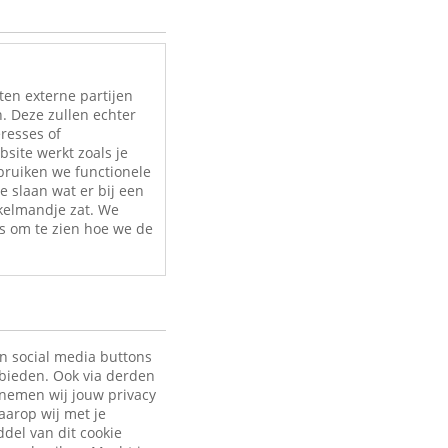
ten externe partijen
. Deze zullen echter
eresses of
site werkt zoals je
bruiken we functionele
e slaan wat er bij een
nkelmandje zat. We
s om te zien hoe we de
en social media buttons
 bieden. Ook via derden
 nemen wij jouw privacy
aarop wij met je
ddel van dit cookie