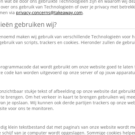
en wat de door ons gebruikte Technologieën zijn en waarom wij de
over ons gebruik van Technologieën of over je privacy met betrekk
emen via
privacy-concerns@takeaway.com
.
ieën gebruiken wij?
enoemd maken wij gebruik van verschillende Technologieën voor 
ebruik van scripts, trackers en cookies. Hieronder zullen de gebr
e programmacode dat wordt gebruikt om onze website goed te laten
eze code kan worden uitgevoerd op onze server of op jouw apparatu
, onzichtbaar stukje tekst of afbeelding op onze website dat gebrui
 te brengen. Om het verkeer in kaart te brengen gebruiken wij mee
an je opslaan. Wij kunnen ook derde partijen trackers op onze we
ite voor ons te monitoren.
udig klein tekstbestand dat met pagina’s van onze website wordt m
schijf van je computer wordt opgeslagen. Sommige cookies helpen