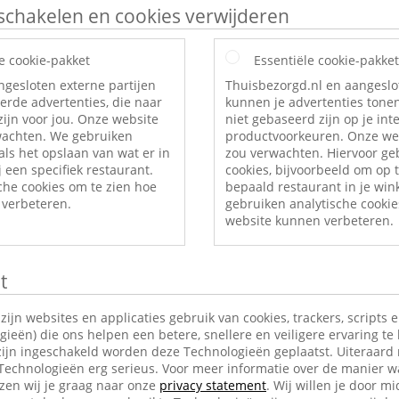
itschakelen en cookies verwijderen
e cookie-pakket
Essentiële cookie-pakket
ngesloten externe partijen
Thuisbezorgd.nl en aangeslo
erde advertenties, die naar
kunnen je advertenties tonen
ijn voor jou. Onze website
niet gebaseerd zijn op je int
rwachten. We gebruiken
productvoorkeuren. Onze web
als het opslaan van wat er in
zou verwachten. Hiervoor ge
 een specifiek restaurant.
cookies, bijvoorbeeld om op t
che cookies om te zien hoe
bepaald restaurant in je wi
verbeteren.
gebruiken analytische cookie
website kunnen verbeteren.
t
jn websites en applicaties gebruik van cookies, trackers, scripts 
ieën) die ons helpen een betere, snellere en veiligere ervaring te
ijn ingeschakeld worden deze Technologieën geplaatst. Uiteraard
 Technologieën erg serieus. Voor meer informatie over de manier w
en wij je graag naar onze
privacy statement
. Wij willen je door mi