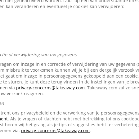
en niet gedeactiveerd worden. Door op een van onderstaande links t
gen kan veranderen en eventueel je cookies kan verwijderen:
ectie of verwijdering van uw gegevens
vragen om inzage in en correctie of verwijdering van uw gegevens (
Om misbruik te voorkomen kunnen wij je bij een dergelijk verzoek 
het gaat om inzage in persoonsgegevens gekoppeld aan een cookie, 
e te sturen. Je kunt deze terug vinden in de instellingen van je br
emen via
privacy-concerns@takeaway.com
. Takeaway.com zal zo snel
ouw verzoek reageren.
en
trent ons privacybeleid en de verwerking van je persoonsgegevens 
ment
. Als je vragen of klachten hebt met betrekking tot ons cookiebe
t horen wij het graag als je tips of suggesties hebt ter verbetering
nemen via:
privacy-concerns@takeaway.com
.