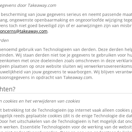
 gegevens door Takeaway.com
bescherming van jouw gegevens serieus en neemt passende maat
gang, ongewenste openbaarmaking en ongeoorloofde wijziging tegen 
ens toch niet goed beveiligd zijn of er aanwijzingen zijn van misb
-concerns@takeaway.com
.
rden
benoemd gebruik van Technologieën van derden. Deze derden help
inden. Wij staan derden niet toe je gegevens te gebruiken voor h
reenkomen met onze doeleinden zoals omschreven in deze verklari
ieën plaatsen op onze website sluiten wij verwerkersovereenkom
ouwelijkheid van jouw gegevens te waarborgen. Wij blijven verantw
rsoonsgegevens in opdracht van Takeaway.com.
chten?
n cookies en het verwijderen van cookies
t betrekking tot de Technologieën (op internet vaak alleen cookies
gelijk reeds geplaatste cookies (dit is de enige Technologie die d
 Door het uitschakelen van de Technologieën is het mogelijk dat o
len werken. Essentiële Technologieën voor de werking van de websi