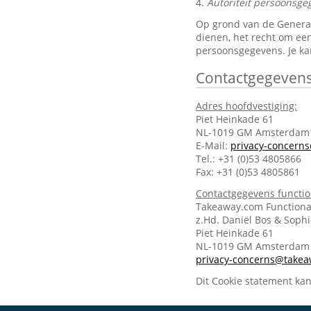
4.
Autoriteit persoonsge
Op grond van de General 
dienen, het recht om een
persoonsgegevens. Je ka
Contactgegeven
Adres hoofdvestiging:
Piet Heinkade 61
NL-1019 GM Amsterdam
E-Mail:
privacy-concern
Tel.: +31 (0)53 4805866
Fax: +31 (0)53 4805861
Contactgegevens functi
Takeaway.com Functiona
z.Hd. Daniël Bos & Soph
Piet Heinkade 61
NL-1019 GM Amsterda
privacy-concerns@take
Dit Cookie statement ka