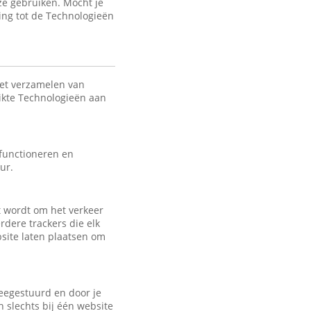
ze gebruiken. Mocht je
ing tot de Technologieën
het verzamelen van
uikte Technologieën aan
 functioneren en
ur.
kt wordt om het verkeer
rdere trackers die elk
bsite laten plaatsen om
eegestuurd en door je
 slechts bij één website