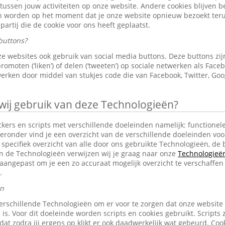
 tussen jouw activiteiten op onze website. Andere cookies blijven 
en worden op het moment dat je onze website opnieuw bezoekt ter
partij die de cookie voor ons heeft geplaatst.
buttons?
e websites ook gebruik van social media buttons. Deze buttons z
omoten (‘liken’) of delen (‘tweeten’) op sociale netwerken als Faceb
erken door middel van stukjes code die van Facebook, Twitter, Goo
j gebruik van deze Technologieën?
ckers en scripts met verschillende doeleinden namelijk: functionele
eronder vind je een overzicht van de verschillende doeleinden voo
specifiek overzicht van alle door ons gebruikte Technologieën, d
an de Technologieën verwijzen wij je graag naar onze
Technologieën 
aangepast om je een zo accuraat mogelijk overzicht te verschaffen
.
en
erschillende Technologieën om er voor te zorgen dat onze website
 is. Voor dit doeleinde worden scripts en cookies gebruikt. Scripts 
n dat zodra jij ergens op klikt er ook daadwerkelijk wat gebeurd. C